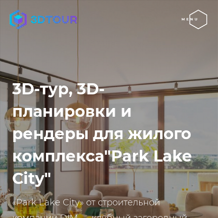
MENU
3D-тур, 3D-
планировки и
рендеры для жилого
комплекса"Park Lake
City"
«Park Lake City» от строительной