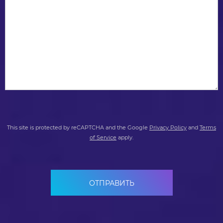
This site is protected by reCAPTCHA and the Google
Privacy Policy
and
Terms
of Service
apply.
ОТПРАВИТЬ