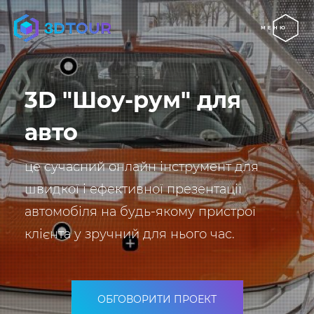
МЕНЮ
3D "Шоу-рум" для
авто
це сучасний онлайн інструмент для
швидкої і ефективної презентації
автомобіля на будь-якому пристрої
клієнта у зручний для нього час.
ОБГОВОРИТИ ПРОЕКТ