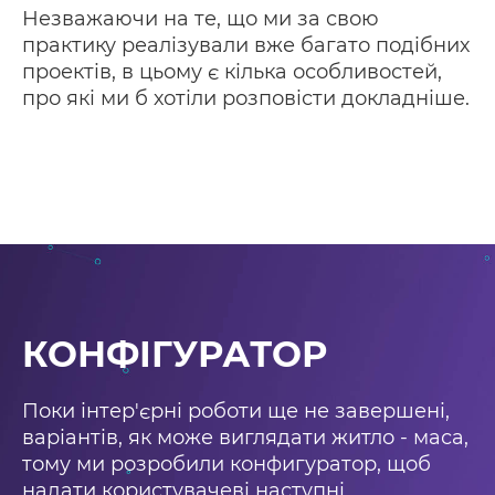
Незважаючи на те, що ми за свою
практику реалізували вже багато подібних
проектів, в цьому є кілька особливостей,
про які ми б хотіли розповісти докладніше.
КОНФІГУРАТОР
Поки інтер'єрні роботи ще не завершені,
варіантів, як може виглядати житло - маса,
тому ми розробили конфигуратор, щоб
надати користувачеві наступні