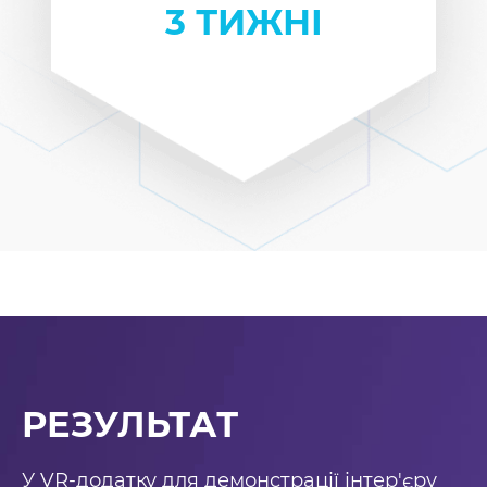
3 ТИЖНІ
РЕЗУЛЬТАТ
У VR-додатку для демонстрації інтер'єру