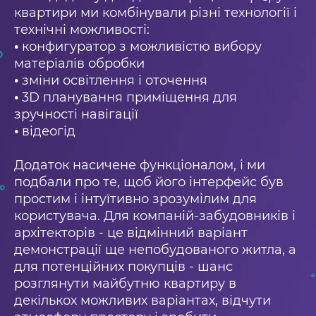
квартири ми комбінували різні технології і
технічні можливості:
•
конфигуратор з можливістю вибору
матеріалів обробки
•
зміни освітлення і оточення
•
3D планування приміщення для
зручності навігації
•
відеогід
Додаток насичене функціоналом, і ми
подбали про те, щоб його інтерфейс був
простим і інтуїтивно зрозумілим для
користувача. Для компаній-забудовників і
архітекторів - це відмінний варіант
демонстрації ще непобудованого житла, а
для потенційних покупців - шанс
розглянути майбутню квартиру в
декількох можливих варіантах, відчути